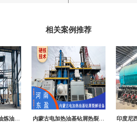
相关案例推荐
油炼油设
内蒙古电加热油基钻屑热裂解
印度尼西
设备成功投建