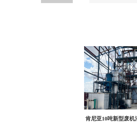
肯尼亚10吨新型废机
备顺利交付