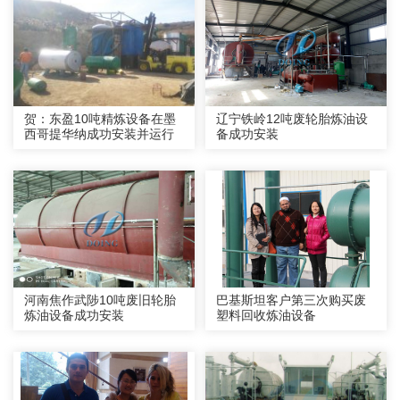
贺：东盈10吨精炼设备在墨
辽宁铁岭12吨废轮胎炼油设
西哥提华纳成功安装并运行
备成功安装
河南焦作武陟10吨废旧轮胎
巴基斯坦客户第三次购买废
炼油设备成功安装
塑料回收炼油设备