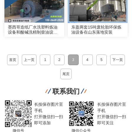
墨西哥造纸厂水洗塑料炼油
东盈两套15吨废轮胎环保炼
设备和酸碱洗精制柴油设备
油设备在山东落地安装
安装运行
首页
上一页
1
2
3
4
5
下一页
尾页
联系我们
长按保存图片至
长按保存图片至
手机
手机
打开微信扫一扫
打开微信扫一扫
即可添加
即可关注
微信号
微信公众号