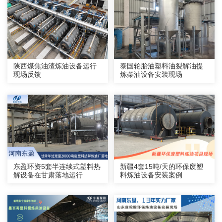
陕西煤焦油渣炼油设备运行
泰国轮胎油塑料油裂解油提
现场反馈
炼柴油设备安装现场
东盈环资5套半连续式塑料热
新疆4套15吨/天的环保废塑
解设备在甘肃落地运行
料炼油设备安装案例