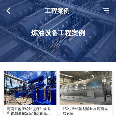
工程案例
炼油设备工程案例
河南东盈废轮胎提炼油设备
15吨/天铝塑裂解炉在河南成
和轮胎油精炼柴油设备在南
功安装