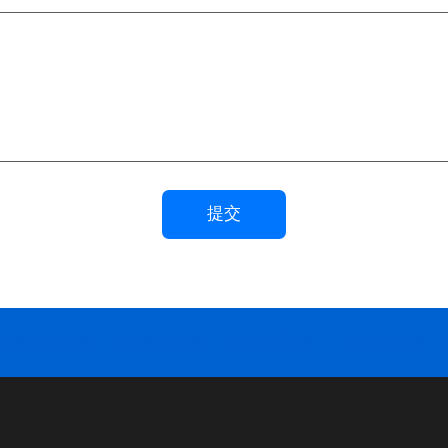
提交
废塑料炼油设备
废铝塑炼油设备
油泥处理设备
废油精炼设备