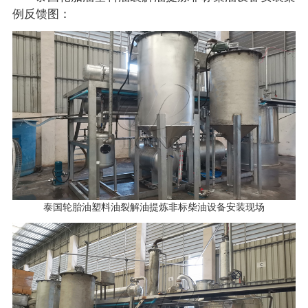
例反馈图：
泰国轮胎油塑料油裂解油提炼非标柴油设备安装现场