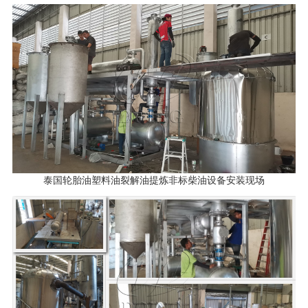
泰国轮胎油塑料油裂解油提炼非标柴油设备安装现场