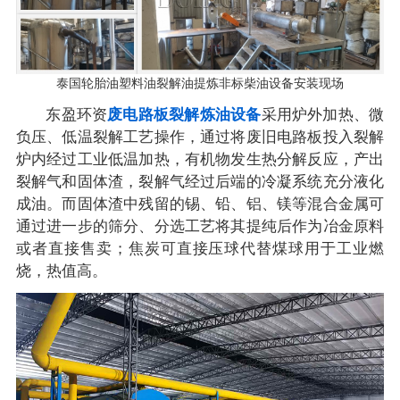
泰国轮胎油塑料油裂解油提炼非标柴油设备安装现场
东盈环资
废电路板裂解炼油设备
采用炉外加热、微
负压、低温裂解工艺操作，通过将废旧电路板投入裂解
炉内经过工业低温加热，有机物发生热分解反应，产出
裂解气和固体渣，裂解气经过后端的冷凝系统充分液化
成油。而固体渣中残留的锡、铅、铝、镁等混合金属可
通过进一步的筛分、分选工艺将其提纯后作为冶金原料
或者直接售卖；焦炭可直接压球代替煤球用于工业燃
烧，热值高。