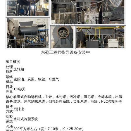
东盈工程师指导设备安装中
项目概况
处理
废轮胎
原料
最终
轮胎油、炭黑、钢丝、可燃气
成品
日处
15吨/天
理量
核心
轨道式自动进料机，主炉，水封罐，缓冲罐，阻尼罐，冷却水箱，出渣
设备
绞龙、尾气除味系统，烟气处理系统，负压系统，油罐，PLC控制柜等
排渣
后排渣
方式
冷凝
水箱式冷凝系统
系统
占地
300平方米左右（宽：7-10米，长：25-30米）