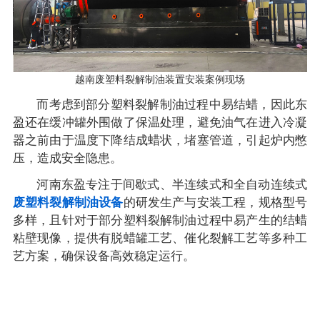
越南废塑料裂解制油装置安装案例现场
而考虑到部分塑料裂解制油过程中易结蜡，因此东
盈还在缓冲罐外围做了保温处理，避免油气在进入冷凝
器之前由于温度下降结成蜡状，堵塞管道，引起炉内憋
压，造成安全隐患。
河南东盈专注于间歇式、半连续式和全自动连续式
废塑料裂解制油设备
的研发生产与安装工程，规格型号
多样，且针对于部分塑料裂解制油过程中易产生的结蜡
粘壁现像，提供有脱蜡罐工艺、催化裂解工艺等多种工
艺方案，确保设备高效稳定运行。