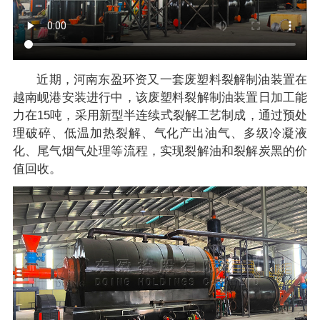
近期，河南东盈环资又一套废塑料裂解制油装置在
越南岘港安装进行中，该废塑料裂解制油装置日加工能
力在15吨，采用新型半连续式裂解工艺制成，通过预处
理破碎、低温加热裂解、气化产出油气、多级冷凝液
化、尾气烟气处理等流程，实现裂解油和裂解炭黑的价
值回收。