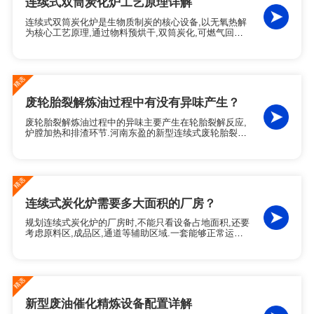
连续式双筒炭化炉工艺原理详解
连续式双筒炭化炉是生物质制炭的核心设备,以无氧热解
为核心工艺原理,通过物料预烘干,双筒炭化,可燃气回收
供热,余热回收利用四大系统协同运行,保证炭化流程高效
连续,环保达标.是当前工业生物质炭化的主流成熟工艺.
废轮胎裂解炼油过程中有没有异味产生？
废轮胎裂解炼油过程中的异味主要产生在轮胎裂解反应,
炉膛加热和排渣环节.河南东盈的新型连续式废轮胎裂解
炼油设备针对异味问题做出了多项针对性设计.各个环节
的异味规范化治理后,废轮胎裂解炼油生产厂区内的异味
可以得到明显改善.
连续式炭化炉需要多大面积的厂房？
规划连续式炭化炉的厂房时,不能只看设备占地面积,还要
考虑原料区,成品区,通道等辅助区域.一套能够正常运转
的连续式炭化炉生产线,实际需要1500-2300平方米的场
地.若考虑后续扩产,需要为两条产线预留空间,则建议连
续式炭化炉的场地按3000-3200平方米规划.
新型废油催化精炼设备配置详解