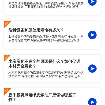
新型废油催化精炼设备是一种以高效,节能,环保著称的废
油处理设备,可将废机油,重油,轮胎油等各种废油通过蒸
馏催化工艺,精炼成为非标柴油,产线整体可以分为供热,
蒸馏,催化,冷凝,脱色,环保处理六个板块.
裂解设备炉胆使用寿命有多久？
裂解设备炉胆的使用寿命,直接关系到设备运行效率,生产
安全与综合成本.裂解设备炉胆的寿命并没有固定标准,而
是会受原料特性,炉胆材质以及运行方式三大因素的影响.
在不同生产工况下,整体使用寿命跨度在1-8年之间.
木炭炭化不完全的原因是什么？如何促进
木材完全炭化？
木炭炭化不完全的原因主要包括;原料预处理不足,炭化炉
技术落后,操作过程不合理及外部作业条件恶劣等;想要促
使木材完全炭化需要从原料预处理（如确保含水率低于
15%）,升级设备保温与智能温控系统,以及优化生产环境
等多方面进行系统改进.
新手投资风电绿皮炼油厂应该做哪些工
作？