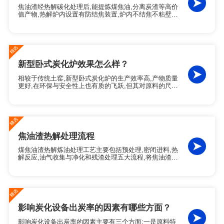
焦油渣经热解碳化处理后,能提炼煤焦油,分离炭渣等高价
值产物,热解炉内设置有防结焦装置,炉内不结焦不粘壁,
无需人工清焦,生产效率高,安全性更好.河南东盈焦油渣
热解碳化处理技术在"三化"处置,技术适应性广,耐高温,抗
腐蚀方面有着突出的优势.
新型卧式炭化炉效果怎么样？
相较于传统土窑,新型卧式炭化炉的生产效率高,产物质量
更好,在环保与安全性上也有质的飞跃,但其对原料的尺寸
和含水率有要求,且需要专业的操作与维护,如果您有稳定
的原料,规模化生产需求并身处环保严控地区,投资一台新
型卧式炭化炉是一个明智的选择.
焦油渣热解处理流程
煤焦油渣热解炼油处理工艺主要包括预处理,密闭进料,热
解反应,油气收集与净化和残渣处理五大流程,将焦油渣中
的有机物转化为油,气和固体残渣三相产物.东盈煤焦油渣
热解炉内设置有防结焦装置,炉内不结焦不粘壁,无需人工
清焦,具有生产效率高,安全性更好的特点.
影响炭化设备出炭率的因素有哪些方面？
影响炭化设备出炭率的因素主要有三个方面:一是原料特