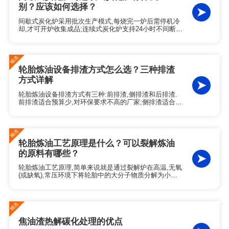
别？应该如何选择？
间歇式炭化炉采用批次生产模式,每烧完一炉后需停机冷
却,才可开炉收集成品;连续式炭化炉支持24小时不间断运
行,实现一端连续进料,另一端同步出炭,无需等待冷却即
可收集成品.在设备选型时,需综合考量日处理量,原料稳
定性及投资预算等关键因素.
轮胎炼油设备排渣方式怎么选？三种排渣
方式详解
轮胎炼油设备排渣方式有三种:前排渣,侧排渣和后排渣.
前排渣适合预算少,对环保要求不高的厂家;侧排渣适合场
地足够,对生产效率和环保性能有一定要求的轮胎炼油厂;
后排渣适合预算充足,追求高环保标准和连续生产的轮胎
炼油厂家.
轮胎炼油工艺原理是什么？可以裂解炼油
的原料有哪些？
轮胎炼油工艺原理,简单来说就是通过裂解炉在高温,无氧
(或缺氧),常压环境下将轮胎中的大分子物质分解为小分
子物质.轮胎炼油工艺分为四个核心步骤:预处理,裂解,冷
凝和排渣.除了废轮胎,还有很多固废,危废原料也能够通
过裂解工艺提炼裂解油.
焦油渣热解碳化处理的优点