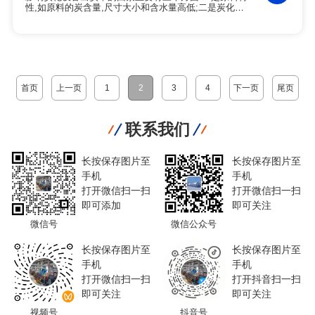
性,如原料的炭含量,尺寸大小和含水量高低;二是炭化工
艺,包括炭化温度,升温速率和炉内的含氧量;三是设备水
平,如炭化设备的密封性和热效率.因此,想要提高炭化设
备的出炭率也要从这三方面入手.
首页
上一页
1
2
3
4
下一页
尾页
联系我们
长按保存图片至
长按保存图片至
手机
手机
打开微信扫一扫
打开微信扫一扫
即可添加
即可关注
微信号
微信公众号
长按保存图片至
长按保存图片至
手机
手机
打开微信扫一扫
打开抖音扫一扫
即可关注
即可关注
视频号
抖音号