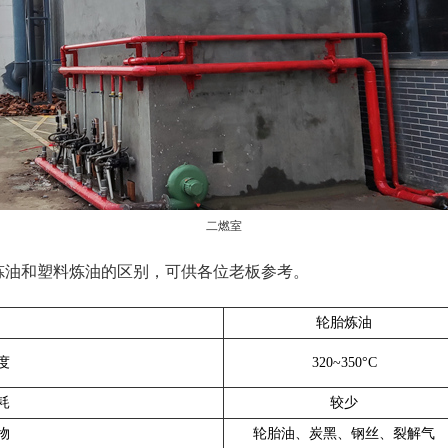
二燃室
炼油和塑料炼油的区别，可供各位老板参考。
轮胎炼油
度
320~350°C
耗
较少
物
轮胎油、炭黑、钢丝、裂解气