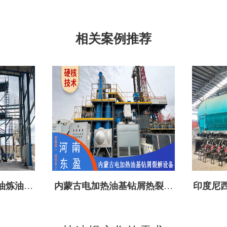
相关案例推荐
油炼油设
内蒙古电加热油基钻屑热裂解
印度尼西
设备成功投建