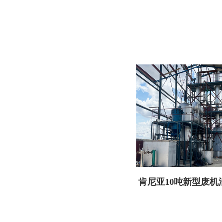
肯尼亚10吨新型废机
备顺利交付