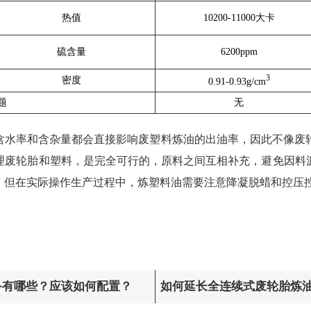
热值
10200-11000大卡
硫含量
6200ppm
3
密度
0.91-0.93g/cm
题
无
含水率和含杂量都会直接影响废塑料炼油的出油率，因此不像废
理废轮胎和塑料，是完全可行的，原料之间互相补充，避免因料
。但在实际操作生产过程中，炼塑料油需要注意降凝脱蜡和控压
备有哪些？应该如何配置？
如何延长全连续式废轮胎炼