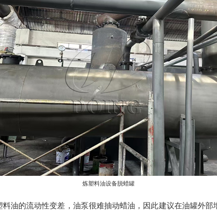
炼塑料油设备脱蜡罐
，塑料油的流动性变差，油泵很难抽动蜡油，因此建议在油罐外部