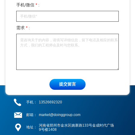
手机/微信
*
:
需求
*
:
提交留言
手机：
13526692320
邮箱：
market@doinggroup.com
河南省郑州市金水区姚寨路133号金成时代广场
地址：
9号楼1408