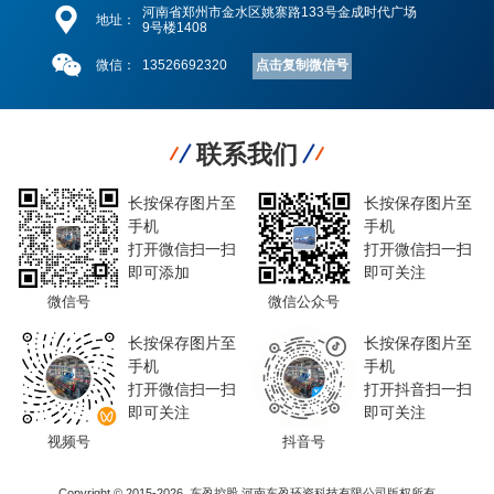
河南省郑州市金水区姚寨路133号金成时代广场
地址：
9号楼1408
点击复制微信号
微信：
13526692320
联系我们
长按保存图片至
长按保存图片至
手机
手机
打开微信扫一扫
打开微信扫一扫
即可添加
即可关注
微信号
微信公众号
长按保存图片至
长按保存图片至
手机
手机
打开微信扫一扫
打开抖音扫一扫
即可关注
即可关注
视频号
抖音号
Copyright © 2015-2026 .东盈控股.河南东盈环资科技有限公司版权所有