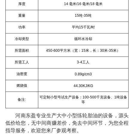
厚度
14 毫米/16 毫米/18 毫米
重量
15吨-35吨
功率
平均15千瓦/时
冷却类型
循环水冷却
所需面积
450-600平方米（宽：15米，长：30米-35米）
所需工人
3-4工人
油密度
0.89g/cm3
燃烧值
44.30KJ/KG
可定制小型号试生产设备：100-500千克设备、1吨设备
备注:
等
河南东盈专业生产大中小型练轮胎油的设备，源头
低价给您，无中间商赚差价，免去中间环节，为您全程
指导服务，欢迎您来厂参观考察。