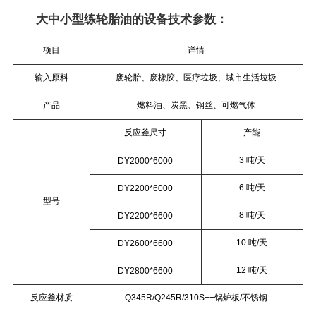
大中小型练轮胎油的设备技术参数：
项目
详情
输入原料
废轮胎、废橡胶、医疗垃圾、城市生活垃圾
产品
燃料油、炭黑、钢丝、可燃气体
反应釜尺寸
产能
3 吨/天
DY2000*6000
6 吨/天
DY2200*6000
型号
8 吨/天
DY2200*6600
10 吨/天
DY2600*6600
12 吨/天
DY2800*6600
反应釜材质
Q345R/Q245R/310S++锅炉板/不锈钢