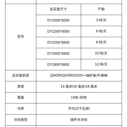
反应釜尺寸
产能
3 吨/天
DY2000*6000
6 吨/天
DY2200*6000
型号
8 吨/天
DY2200*6600
10 吨/天
DY2600*6600
12 吨/天
DY2800*6600
反应釜材质
Q345R/Q245R/310S++锅炉板/不锈钢
厚度
14 毫米/16 毫米/18 毫米
重量
15吨-35吨
功率
平均15千瓦/时
冷却类型
循环水冷却