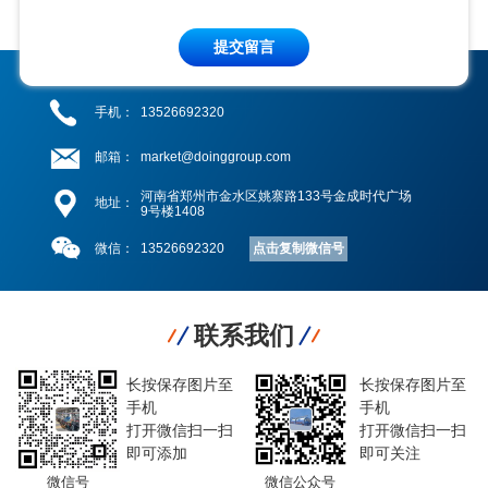
提交留言
手机：
13526692320
邮箱：
market@doinggroup.com
河南省郑州市金水区姚寨路133号金成时代广场
地址：
9号楼1408
点击复制微信号
微信：
13526692320
联系我们
长按保存图片至
长按保存图片至
手机
手机
打开微信扫一扫
打开微信扫一扫
即可添加
即可关注
微信号
微信公众号