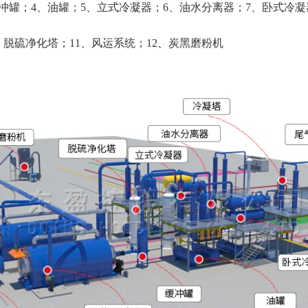
缓冲罐；4、油罐；5、立式冷凝器；6、油水分离器；7、卧式冷凝
、脱硫净化塔；11、风运系统；12、炭黑磨粉机