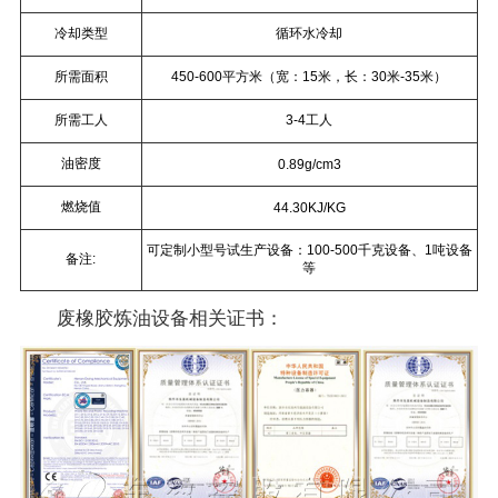
冷却类型
循环水冷却
所需面积
450-600平方米（宽：15米，长：30米-35米）
所需工人
3-4工人
油密度
0.89g/cm3
燃烧值
44.30KJ/KG
可定制小型号试生产设备：100-500千克设备、1吨设备
备注:
等
废橡胶炼油设备相关证书：