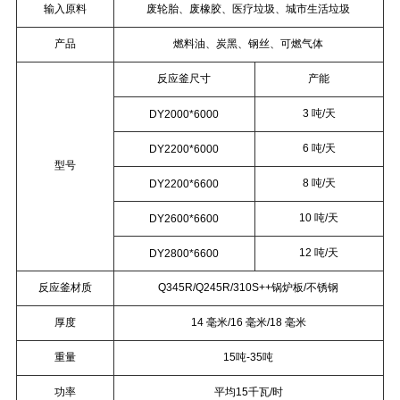
输入原料
废轮胎、废橡胶、医疗垃圾、城市生活垃圾
产品
燃料油、炭黑、钢丝、可燃气体
反应釜尺寸
产能
3 吨/天
DY2000*6000
6 吨/天
DY2200*6000
型号
8 吨/天
DY2200*6600
10 吨/天
DY2600*6600
12 吨/天
DY2800*6600
反应釜材质
Q345R/Q245R/310S++锅炉板/不锈钢
厚度
14 毫米/16 毫米/18 毫米
重量
15吨-35吨
功率
平均15千瓦/时