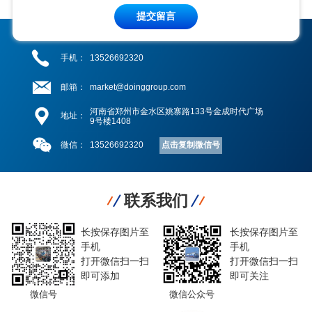
提交留言
手机：
13526692320
邮箱：
market@doinggroup.com
河南省郑州市金水区姚寨路133号金成时代广场
地址：
9号楼1408
点击复制微信号
微信：
13526692320
联系我们
长按保存图片至
长按保存图片至
手机
手机
打开微信扫一扫
打开微信扫一扫
即可添加
即可关注
微信号
微信公众号