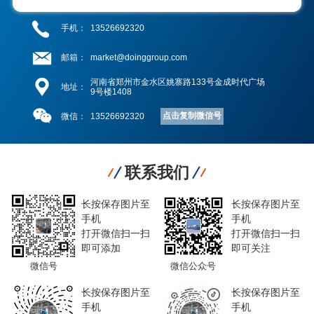
手机：
13526692320
邮箱：
market@doinggroup.com
河南省郑州市金水区姚寨路133号金成时代广场
地址：
9号楼1408
点击复制微信号
微信：
13526692320
联系我们
长按保存图片至
长按保存图片至
手机
手机
打开微信扫一扫
打开微信扫一扫
即可添加
即可关注
微信号
微信公众号
长按保存图片至
长按保存图片至
手机
手机