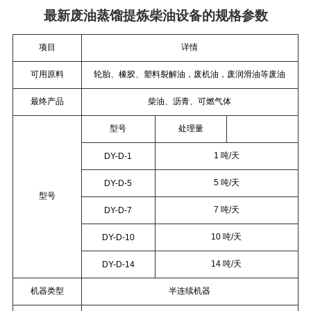
最新废油蒸馏提炼柴油设备的规格参数
项目
详情
可用原料
轮胎、橡胶、塑料裂解油，废机油，废润滑油等废油
最终产品
柴油、沥青、可燃气体
型号
处理量
1 吨/天
DY-D-1
5 吨/天
DY-D-5
型号
7 吨/天
DY-D-7
10 吨/天
DY-D-10
14 吨/天
DY-D-14
机器类型
半连续机器