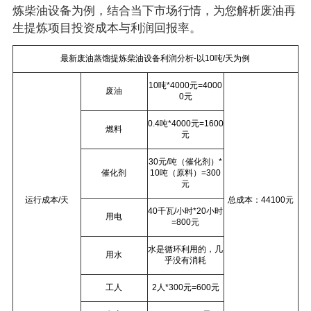
炼柴油设备为例，结合当下市场行情，为您解析废油再
生提炼项目投资成本与利润回报率。
最新废油蒸馏提炼柴油设备利润分析-以10吨/天为例
10吨*4000元=4000
废油
0元
0.4吨*4000元=1600
燃料
元
30元/吨（催化剂）*
催化剂
10吨（原料）=300
元
运行成本/天
总成本：44100元
40千瓦/小时*20小时
用电
=800元
水是循环利用的，几
用水
乎没有消耗
工人
2人*300元=600元