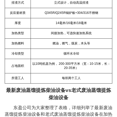
排渣方式
立式设计，自动高温排渣
反应釜材质
Q345R/Q245R锅炉板+304/316不锈钢
厚度
14毫米/16毫米/18毫米
加热类型
间接加热，可选快速加热系统
加热燃料
燃油，燃气，煤炭，木头等
冷却类型
循环水冷却
以10吨机器为例， 200-300平方米（宽：10-15米，长：
占地面积
20-35米）
所需工人
每班两个工人
最新废油蒸馏提炼柴油设备vs老式废油蒸馏提炼
柴油设备
东盈公司为大家整理了表格，详细列举了最新废油
蒸馏提炼柴油设备和老式废油蒸馏提炼柴油设备在加热