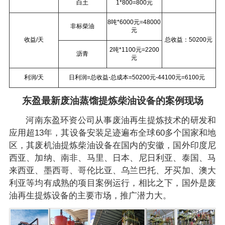
白土
1*800=800元
8吨*6000元=48000
非标柴油
元
收益/天
总收益：50200元
2吨*1100元=2200
沥青
元
利润/天
日利润=总收益-总成本=50200元-44100元=6100元
东盈最新废油蒸馏提炼柴油设备的案例现场
河南东盈环资公司从事废油再生提炼技术的研发和
应用超13年，其设备安装足迹遍布全球60多个国家和地
区，其废机油提炼柴油设备在国内的安徽，国外印度尼
西亚、加纳、南非、马里、日本、尼日利亚、泰国、马
来西亚、墨西哥、哥伦比亚、乌兰巴托、牙买加、澳大
利亚等均有成熟的项目案例运行，相比之下，国外是废
油再生提炼设备的主要市场，推广潜力大。