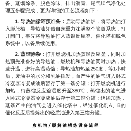
备、蒸馏除杂、脱色除味、排出沥青、尾气烟气净化处
理五步骤完成，更为详细的工艺流程如下：
1. 导热油循环预准备：
启动导热油炉，将导热油打
入膨胀槽，导热油凭借自身重力注满整个管道系统，打
开阀门，事先将导热油打入蒸馏反应釜、催化塔和脱色
系统中，以备后续使用。
2. 蒸馏除杂：
打开燃烧机加热蒸馏反应釜，同时加
热预先准备好的导热油，燃烧机和导热油同时加热，快
速升温，进行高温蒸馏；导热油加热至250度，等1小时
后，废油中的水分和乳油挥发，而产生的油气进入卧式
冷凝器冷凝成油后暂存于第一馏分罐；打开燃烧机进行
加热，待蒸馏反应釜温度升至380℃，蒸馏出的油气进
入卧式冷凝器冷凝成油后存于第二馏分罐；继续加热，
蒸馏产生的油气会进入催化塔中，经过催化剂A、B的
催化反应后提炼出的轻质油进入第三馏分罐。