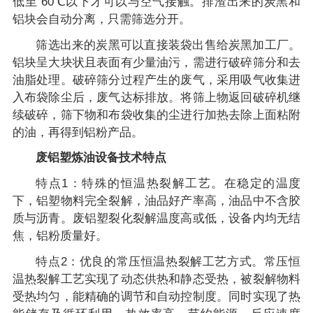
低至 60℃以下才可以与空气接触。排渣出来的炭黑和
铝块会自动分离，只需筛选分开。
筛选出来的炭黑可以直接装袋出售给炭黑加工厂。
铝块呈大块状且表面有少量油污，需进行破碎筛分和去
油脂处理。破碎筛分过程产生的废气，采用吸气收集进
入布袋除尘后，废气达标排放。将筛上物返回破碎机继
续破碎，筛下物和布袋收集的尘进行加热去除上面粘附
的油，再得到铝粉产品。
废铝塑炼油设备技术特点
特点1：特殊的恒温热裂解工艺。在稳定的温度
下，铝塑物料完全裂解，油品好产率高，油品中不含胶
质与沥青。废铝塑裂化裂解温度高或低，设备内均无结
焦，铝粉质量好。
特点2：优良的常压恒温热裂解工艺方式。常压恒
温热裂解工艺实现了动态供热和静态受热，被裂解物料
受热均匀，能精确的调节和自动控制度。同时实现了热