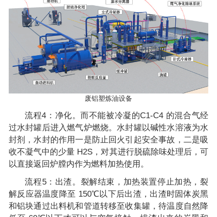
废铝塑炼油设备
流程4：净化。而不能被冷凝的C1-C4 的混合气经
过水封罐后进入燃气炉燃烧。水封罐以碱性水溶液为水
封剂，水封的作用一是防止回火引起安全事故，二是吸
收不凝气中的少量 H2S，对其进行脱硫除味处理后，可
以直接返回炉膛内作为燃料加热使用。
流程5：出渣。裂解结束，加热装置停止加热，裂
解反应器温度降至 150℃以下后出渣，出渣时固体炭黑
和铝块通过出料机和管道转移至收集罐，待温度自然降