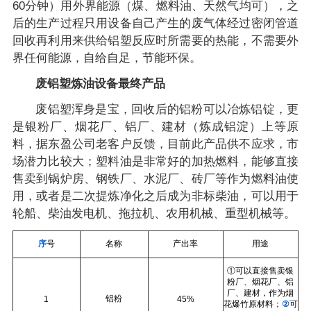
60分钟）用外界能源（煤、燃料油、天然气均可），之
后的生产过程只用设备自己产生的废气体经过密闭管道
回收再利用来供给铝塑反应时所需要的热能，不需要外
界任何能源，自给自足，节能环保。
废铝塑炼油设备最终产品
废铝塑浑身是宝，回收后的铝粉可以冶炼铝锭，更
是银粉厂、烟花厂、铝厂、建材（炼成铝淀）上等原
料，据东盈公司老客户反馈，目前此产品供不应求，市
场潜力比较大；塑料油是非常好的加热燃料，能够直接
售卖到锅炉房、钢铁厂、水泥厂、砖厂等作为燃料油使
用，或者是二次提炼净化之后成为非标柴油，可以用于
轮船、柴油发电机、拖拉机、农用机械、重型机械等。
序
号
名称
产出率
用途
①可以直接售卖银
粉厂、烟花厂、铝
厂、建材，作为烟
铝粉
1
45%
花爆竹原材料；
②
可