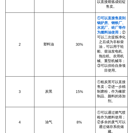
以直接熔炼成铝锭
售卖。
①可以直接售卖到
锅炉房、钢铁厂、
水泥厂、砖厂等作
为燃料油使用；
②
可以二次提炼净化
之后成为非标柴
塑料油
2
30%
油，可以用于轮
船、柴油发电机、
拖拉机、农用机
械、重型机械等；
③可以供给自身项
目使用。
①粗炭黑可以直接
售卖；②进一步精
炭黑
制磨粉，作为橡胶
3
15%
制品、颜料的添加
剂。
①可以通过燃气喷
枪作为燃料使用；
油气
②多余的废气可以
4
8%
通过储存系统储
藏。