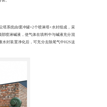
有害。
尘塔系统由缓冲罐+2个喷淋塔+水封组成，采
顶部喷淋碱液，使气体在填料中与碱液充分混
液水封装置净化后，可充分去除尾气中H2S这