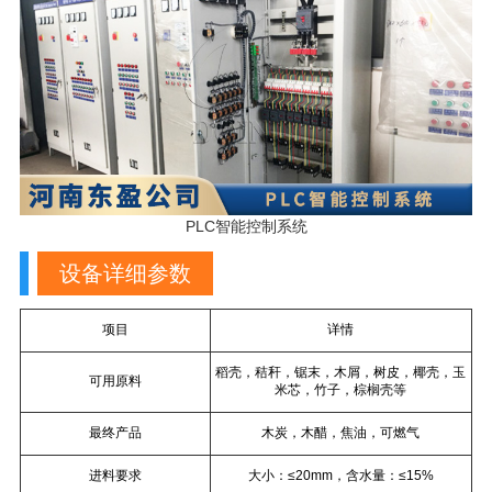
PLC智能控制系统
设备详细参数
项目
详情
稻壳，秸秆，锯末，木屑，树皮，椰壳，玉
可用原料
米芯，竹子，棕榈壳等
最终产品
木炭，木醋，焦油，可燃气
进料要求
大小：≤20mm，含水量：≤15%