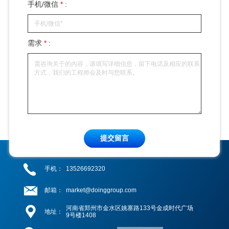
手机/微信
*
:
需求
*
:
提交留言
手机：
13526692320
邮箱：
market@doinggroup.com
河南省郑州市金水区姚寨路133号金成时代广场
地址：
9号楼1408