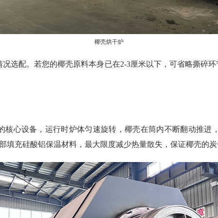
椰壳烘干炉
况选配。若您的椰壳原料本身已在2-3厘米以下，可省略撕碎环
的核心设备，运行时炉体匀速旋转，椰壳在筒内不断翻动推进
外部填充硅酸铝保温材料，最大限度减少热量散失，保证椰壳的