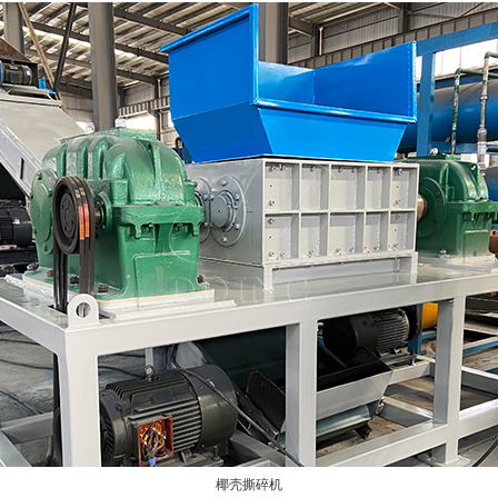
椰壳撕碎机