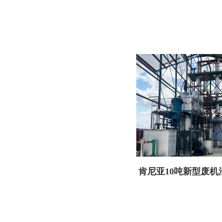
肯尼亚10吨新型废机
备顺利交付