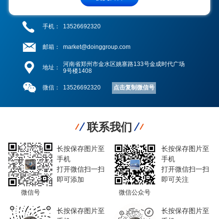
手机：
13526692320
邮箱：
market@doinggroup.com
河南省郑州市金水区姚寨路133号金成时代广场
地址：
9号楼1408
点击复制微信号
微信：
13526692320
联系我们
长按保存图片至
长按保存图片至
手机
手机
打开微信扫一扫
打开微信扫一扫
即可添加
即可关注
微信号
微信公众号
长按保存图片至
长按保存图片至