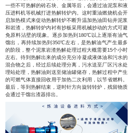
一些不可热解的砖石块、金属等后，会通过油泥泵和液
压进料机等机械打进热解转炉内。这时重油燃烧机会开
启加热模式来促动热解转炉不断升温加热油田钻井泥浆
和岩渣，热解转炉内衬有抄板采用机械抄动的方式可避
免原料沾壁的现象。逐步加热到180℃以上逐渐有油气
馏出，再持续加热到350℃左右，是热解油气产生最多
的阶段，整个泥浆岩渣热解处理过程大概需要15个小时
左右。待到热解出来的成分充分冷凝成液体油和污水的
混合物之后，经过后续处理分离，污水送至厂区污水处
理站处理，热解油则送至储油罐储存，热解过程中产生
的可燃气体直接回收用于加热二次利用，以节省燃料。
最后，等到热解结束，逆时针方向旋转转炉，残留物质
会通过干馏出渣器排出。