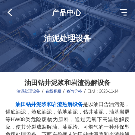
产品中心
油泥处理设备
油田钻井泥浆和岩渣热解设备
油泥处理设备
在线客服
咨询价格
日期：2023-11-14
油田钻井泥浆和岩渣热解设备
是以油田含油污泥，
罐底油泥，舱底油泥，落地油泥，钻井油泥，油基岩屑
等HW08类危险废物为原料，通过无氧下高温热解反
应，使其分裂成裂解油、油泥渣、可燃气的一种环保型
危废处理设备。下面东盈便从油田钻井泥浆和岩渣热解