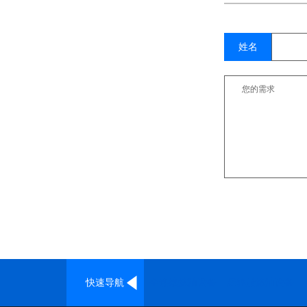
姓名
快速导航
全连续炼油设备
废轮胎炼油设备