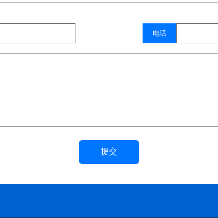
电话
提交
废塑料炼油设备
废铝塑炼油设备
油泥处理设备
废油精炼设备