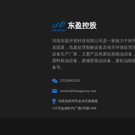
东盈控股
河南东盈环资科技有限公司是一家致力于研
发固废，危废处理裂解设备及相关环保处理
设备生产厂家，主要产品有废轮胎炼油设备
塑料炼油设备，废橡胶炼油设备，废机油精
备等。
13526692320
market@doinggroup.com
河南省郑州市金水区姚寨路
133号金成时代广场9号楼1408