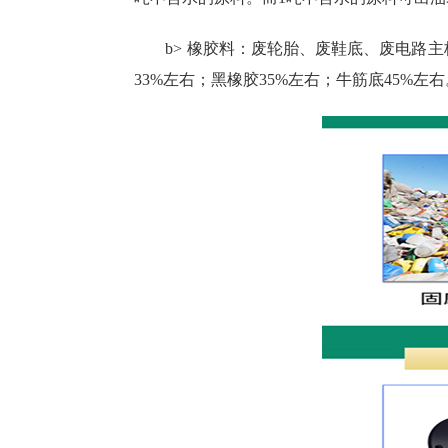
b> 橡胶料：废轮胎、废鞋底、废电路主板
33%左右；黑橡胶35%左右；牛筋底45%左右