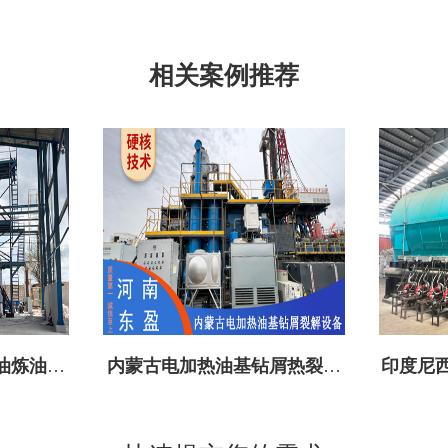
相关案例推荐
油炼油设
内蒙古电加热油基钻屑热裂解
印度尼西
设备成功投建