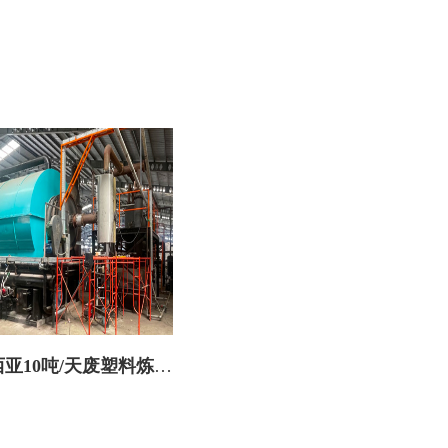
亚10吨/天废塑料炼油
设备火热安装中