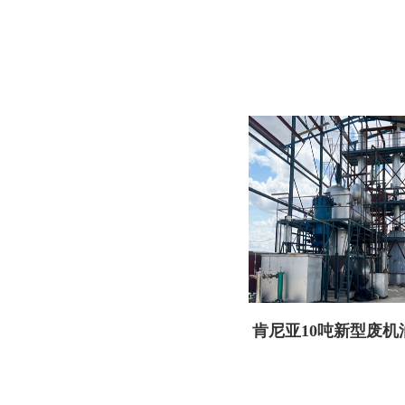
肯尼亚10吨新型废机
备顺利交付