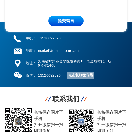
提交留言
手机：
13526692320
邮箱：
market@doinggroup.com
河南省郑州市金水区姚寨路133号金成时代广场
地址：
9号楼1408
点击复制微信号
微信：
13526692320
联系我们
长按保存图片至
长按保存图片至
手机
手机
打开微信扫一扫
打开微信扫一扫
即可添加
即可关注