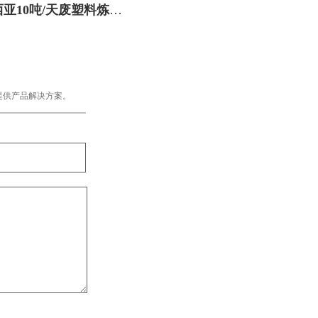
亚10吨/天废塑料炼油
设备火热安装中
提供产品解决方案。