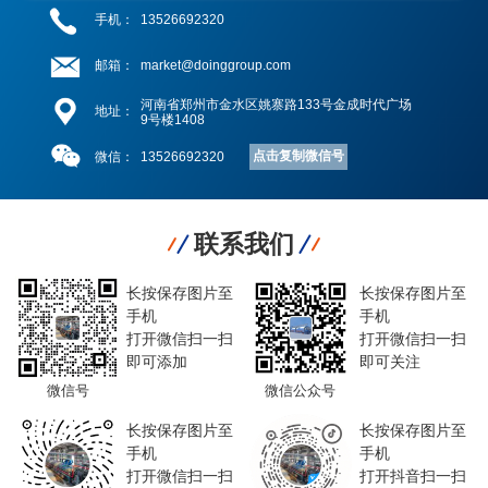
手机：
13526692320
邮箱：
market@doinggroup.com
河南省郑州市金水区姚寨路133号金成时代广场
地址：
9号楼1408
点击复制微信号
微信：
13526692320
联系我们
长按保存图片至
长按保存图片至
手机
手机
打开微信扫一扫
打开微信扫一扫
即可添加
即可关注
微信号
微信公众号
长按保存图片至
长按保存图片至
手机
手机
打开微信扫一扫
打开抖音扫一扫