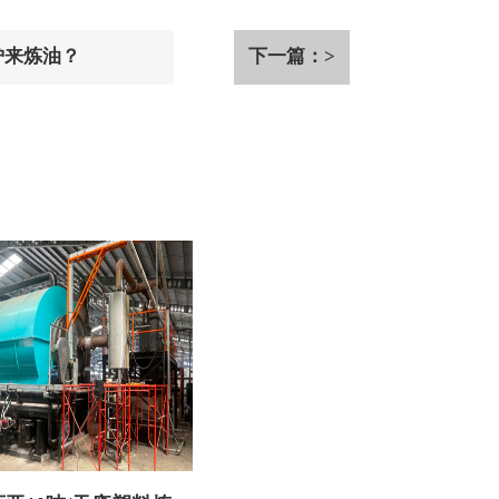
炉来炼油？
下一篇：>