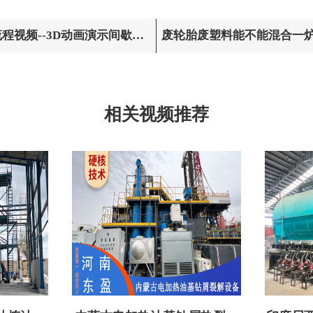
程视频--3D动画演示间歇式
废轮胎废塑料能不能混合一
相关视频推荐