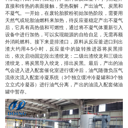
直接和传热的表面接触，受热裂解，产出油气、炭黑和
不凝气。一开始，在废轮胎胶粉初始加热阶段，需要用
天然气或轮胎油燃料来加热，待反应釜稳定产出不凝气
后，它具有高热值和可燃性，通过将不凝气体重新引入
设备中进行加热，可以实现能源的自给自足，无需再额
外消耗燃料。接下来是排渣口，原料从反应釜进口到出
渣大约用4-5小时，反应釜中的旋转推进器将炭黑排
出，依次启动固定段出渣绞龙：二级出渣绞龙和三级出
渣绞龙，将炭黑导入绞龙，排出炭黑。最后，产出的油
气会进入进入配套催化室进行缓冲后，油气随微负压气
流依次流入配套冷凝系统（3个独立缓冲冷凝罐和3个独
立立式冷凝器）进行油气分离，产出的油流入配套储油
罐中暂存。