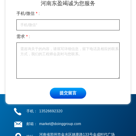
河南东盈竭诚为您服务
手机/微信
*
:
需求
*
:
提交留言
手机：
13526692320
邮箱：
market@doinggroup.com
河南省郑州市金水区姚寨路133号金成时代广场