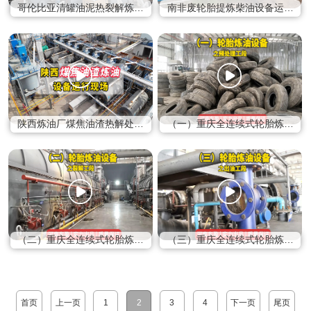
哥伦比亚清罐油泥热裂解炼油
南非废轮胎提炼柴油设备运行
设备操作流程视频
现场视频
陕西炼油厂煤焦油渣热解处理
（一）重庆全连续式轮胎炼油
设备视频
设备之预处理工段
（二）重庆全连续式轮胎炼油
（三）重庆全连续式轮胎炼油
设备之裂解工段
设备之出油工段
首页
上一页
1
2
3
4
下一页
尾页