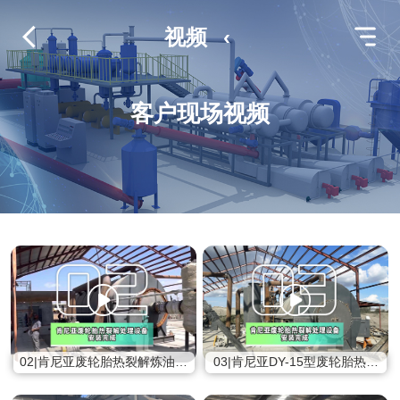
视频
‹
客户现场视频
02|肯尼亚废轮胎热裂解炼油设
03|肯尼亚DY-15型废轮胎热裂
备正在安装中
解处理设备现场视频展示