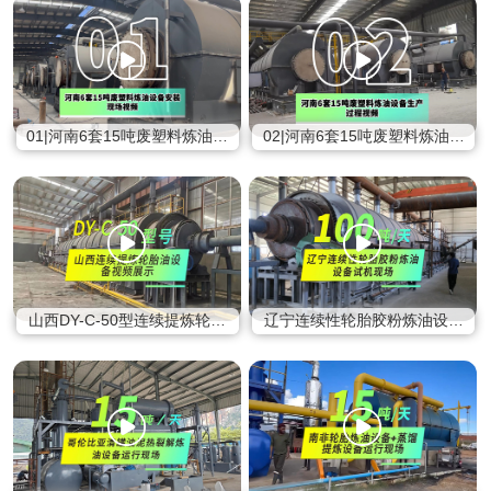
01|河南6套15吨废塑料炼油设
02|河南6套15吨废塑料炼油设
备安装现场视频
备生产过程视频
山西DY-C-50型连续提炼轮胎
辽宁连续性轮胎胶粉炼油设备
油设备视频展示
试机现场视频