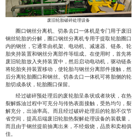
废旧轮胎破碎处理设备
圈口钢丝分离机、切条去口一体机是专门用于废旧
钢丝轮胎的分解，圈口钢丝分离机专用于提取轮胎圈口
内的钢丝，它通常由机架、电动机、减速器、链条、轮
胎夹持装置和钢丝分离部件等组成。在使用时，首先将
废旧轮胎放入夹持装置中，然后启动电动机，驱动链条
将轮胎夹持装置移动，使轮胎与钢丝分离部件接触，然
后分离轮胎圈口和钢丝。切条去口一体机可将胎侧的轮
胎切成条状，轮胎圈口保留。
经过破碎预处理后的废轮胎呈条状或者块状，在热
裂解炼油过程中可充分与传热表面接触，受热均匀，裂
解充分，出油率高。而且经过破碎处理后的轮胎不仅节
省空间，提高后端废旧轮胎热裂解处理设备的装载量，
而且由于钢丝提前抽离出来，不经煅烧，品质和卖相俱
佳。