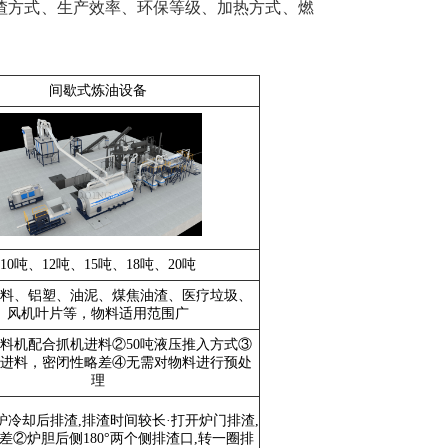
渣方式、生产效率、环保等级、加热方式、燃
间歇式炼油设备
10吨、12吨、15吨、18吨、20吨
料、铝塑、油泥、煤焦油渣、医疗垃圾、
风机叶片等，物料适用范围广
料机配合抓机进料②50吨液压推入方式③
进料，密闭性略差④无需对物料进行预处
理
炉冷却后排渣,排渣时间较长·打开炉门排渣,
差②炉胆后侧180°两个侧排渣口,转一圈排