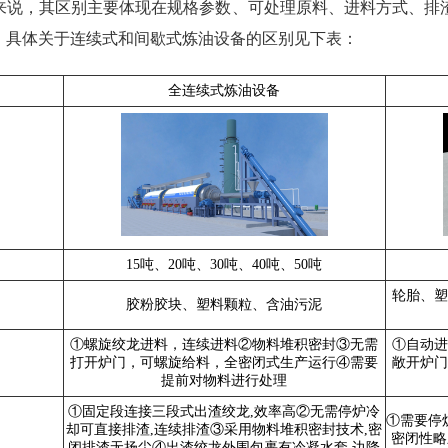
来说，其区别主要体现在规格参数、可处理原料、进料方式、排
。具体关于连续式和间歇式炼油设备的区别见下表：
全连续式炼油设备
15吨、20吨、30吨、40吨、50吨
轮胎、塑
胶粉胶块、塑料颗粒、含油污泥
①螺旋绞龙进料，连续进料②物料堆积密封③无需
①自动进
打开炉门，可螺旋给料，全密闭式生产运行④需要
敞开炉门
提前对物料进行处理
①固定段连接三段式出渣绞龙,效率高②无需停炉冷
①需要停
却可直接排渣,连续排渣③采用物料堆积密封技术,密
密闭性略
闭排渣无扬尘④出渣绞龙外围包裹有冷凝水套,边降