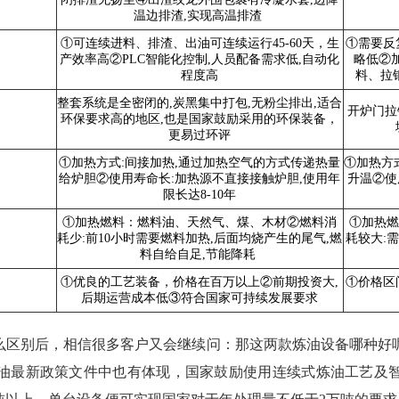
温边排渣,实现高温排渣
①可连续进料、排渣、出油可连续运行45-60天，生
①需要反
产效率高②PLC智能化控制,人员配备需求低,自动化
略低②
程度高
料、拉
整套系统是全密闭的,炭黑集中打包,无粉尘排出,适合
开炉门拉
环保要求高的地区,也是国家鼓励采用的环保装备，
更易过环评
①加热方式:间接加热,通过加热空气的方式传递热量
①加热方
给炉胆②使用寿命长:加热源不直接接触炉胆,使用年
升温②使
限长达8-10年
①加热燃料：燃料油、天然气、煤、木材②燃料消
①加热燃
耗少:前10小时需要燃料加热,后面均烧产生的尾气,燃
耗较大:
料自给自足,节能降耗
①优良的工艺装备，价格在百万以上②前期投资大,
①价格区
后期运营成本低③符合国家可持续发展要求
么区别后，相信很多客户又会继续问：那这两款炼油设备哪种好
油最新政策文件中也有体现，国家鼓励使用连续式炼油工艺及