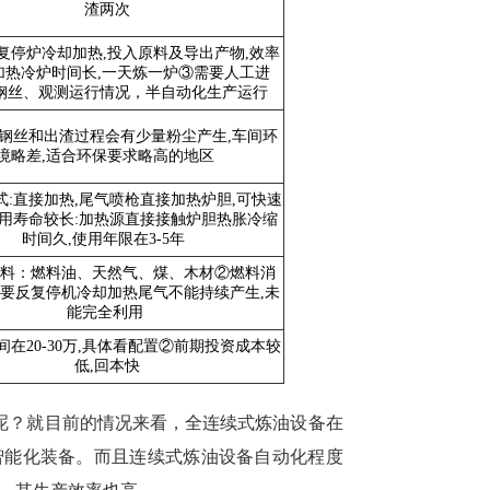
渣两次
复停炉冷却加热,投入原料及导出产物,效率
加热冷炉时间长,一天炼一炉③需要人工进
钢丝、观测运行情况，半自动化生产运行
钢丝和出渣过程会有少量粉尘产生,车间环
境略差,适合环保要求略高的地区
式:直接加热,尾气喷枪直接加热炉胆,可快速
用寿命较长:加热源直接接触炉胆热胀冷缩
时间久,使用年限在3-5年
料：燃料油、天然气、煤、木材②燃料消
需要反复停机冷却加热尾气不能持续产生,未
能完全利用
间在20-30万,具体看配置②前期投资成本较
低,回本快
呢？就目前的情况来看，全连续式炼油设备在
智能化装备。而且连续式炼油设备自动化程度