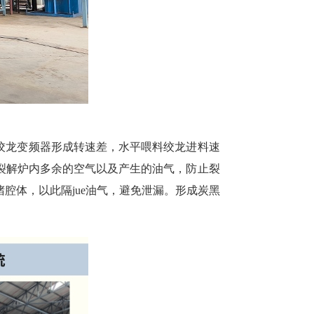
绞龙变频器形成转速差，水平喂料绞龙进料速
裂解炉内多余的空气以及产生的油气，防止裂
腔体，以此隔jue油气，避免泄漏。形成炭黑