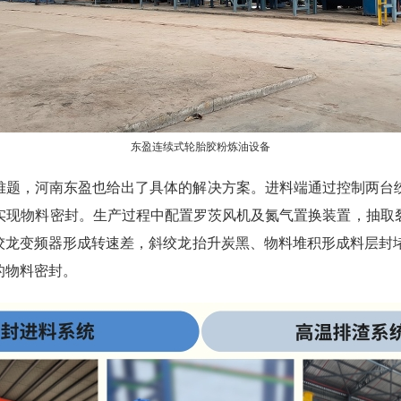
东盈连续式轮胎胶粉炼油设备
难题，河南东盈也给出了具体的解决方案。进料端通过控制两台
实现物料密封。生产过程中配置罗茨风机及氮气置换装置，抽取
龙变频器形成转速差，斜绞龙抬升炭黑、物料堆积形成料层封堵
的物料密封。