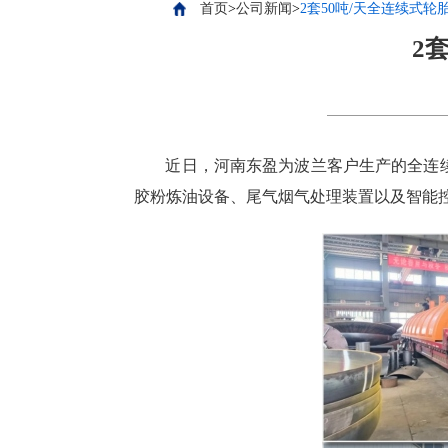
首页
>
公司新闻
>
2套50吨/天全连续式
2
近日，河南东盈为波兰客户生产的全连续
胶粉炼油设备、尾气烟气处理装置以及智能