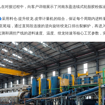
队在对接过程中，向客户详细展示了河南东盈连续式轮胎胶粉炼
备
采用料仓-提升绞龙-皮带计量机的组合，保证每个周期内进料
至尾端，通过直筒段连接的逆向旋转绞龙口排出裂解炉，再进
监测和调控产线的进料速度、温度、绞龙转速等核心工艺参数，