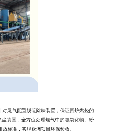
针对尾气配置脱硫除味装置，保证回炉燃烧的
冲除尘装置，全方位处理烟气中的氮氧化物、粉
气排放标准，实现欧洲项目环保验收。