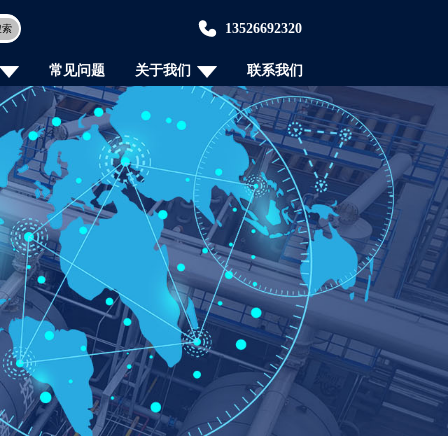
13526692320
搜索
常见问题
关于我们
联系我们