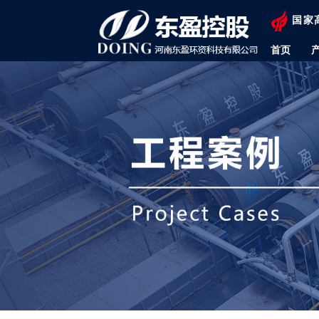
国家
首页