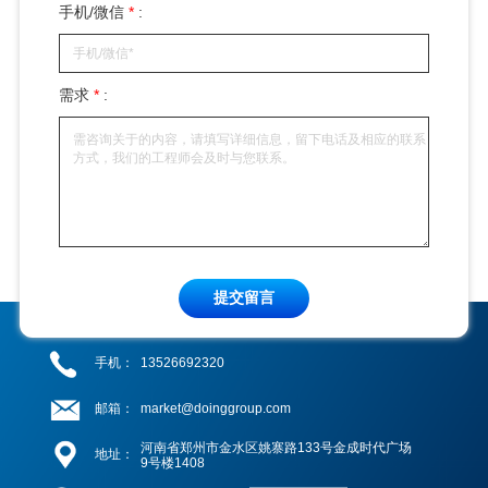
手机/微信
*
:
需求
*
:
提交留言
手机：
13526692320
邮箱：
market@doinggroup.com
河南省郑州市金水区姚寨路133号金成时代广场
地址：
9号楼1408