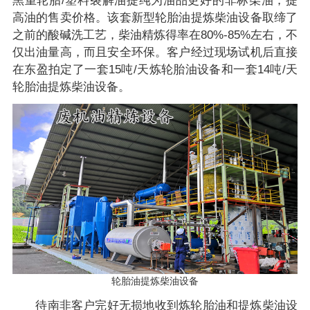
黑重轮胎/塑料裂解油提纯为油品更好的非标柴油，提
高油的售卖价格。该套新型轮胎油提炼柴油设备取缔了
之前的酸碱洗工艺，柴油精炼得率在80%-85%左右，不
仅出油量高，而且安全环保。客户经过现场试机后直接
在东盈拍定了一套15吨/天炼轮胎油设备和一套14吨/天
轮胎油提炼柴油设备。
轮胎油提炼柴油设备
待南非客户完好无损地收到炼轮胎油和提炼柴油设