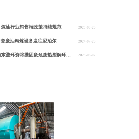
析：炼油行业销售端政策持续规范
2025-08-26
1套废油精炼设备发往尼泊尔
2024-07-26
资将携固废危废热裂解环保处理方案闪耀亮相！
2023-06-02