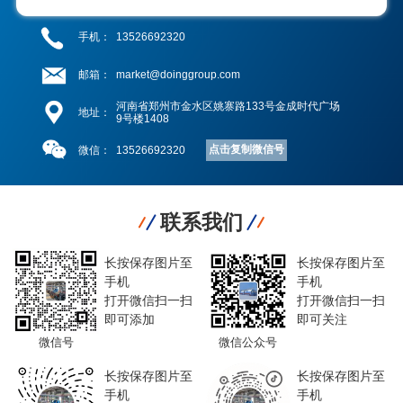
手机：
13526692320
邮箱：
market@doinggroup.com
河南省郑州市金水区姚寨路133号金成时代广场
地址：
9号楼1408
点击复制微信号
微信：
13526692320
联系我们
长按保存图片至
长按保存图片至
手机
手机
打开微信扫一扫
打开微信扫一扫
即可添加
即可关注
微信号
微信公众号
长按保存图片至
长按保存图片至
手机
手机