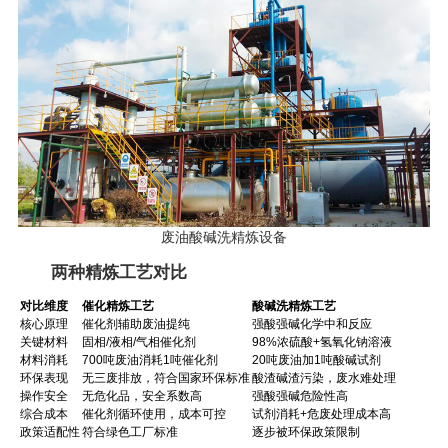
废油酸碱洗精炼设备
两种精炼工艺对比
对比维度
催化精炼工艺
酸碱洗精炼工艺
核心原理
催化剂辅助废油提纯
强酸强碱化学中和反应
关键材料
固相/液相/气相催化剂
98%浓硫酸+氢氧化钠溶液
材料消耗
700吨废油消耗1吨催化剂
20吨废油加1吨酸碱试剂
环保表现
无三废排放，符合国家环保标准
酸渣碱渣污染，废水难处理
操作安全
无危化品，安全系数高
强酸强碱危险性高
综合成本
催化剂循环使用，成本可控
试剂消耗+危废处理成本高
政策适配性
符合绿色工厂标准
逐步被环保政策限制